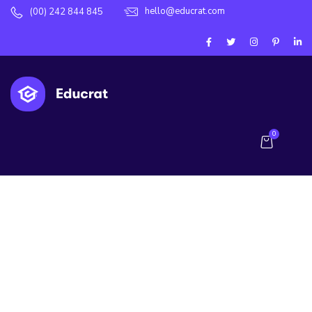
hello@educrat.com
(00) 242 844 845
0